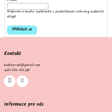
E-mail
Vložením e-mailu souhlasíte s
podmínkami ochrany osobních
údajů
Přihlásit se
Z
á
p
Kontakt
a
babinecuh
@
gmail.com
t
+420 606 168 749
í
Informace pro vás