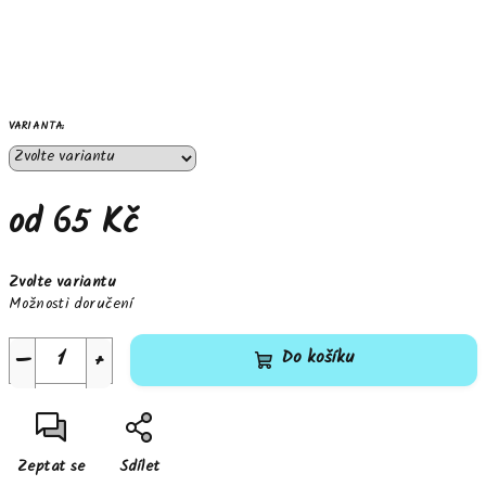
VARIANTA:
od
65 Kč
Měrná
Zvolte variantu
cena:
Možnosti doručení
−
+
Do košíku
Zeptat se
Sdílet