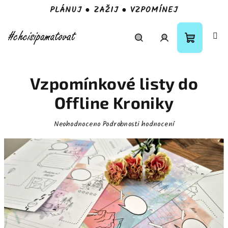
PLÁNUJ ● ZAŽIJ ● VZPOMÍNEJ
Přejít
na
obsah
Nákupní
Hledat
Přihlášení
Vzpomínkové listy do
košík
Offline Kroniky
Průměrné
Neohodnoceno
Podrobnosti hodnocení
hodnocení
produktu
je
0,0
z
5
hvězdiček.