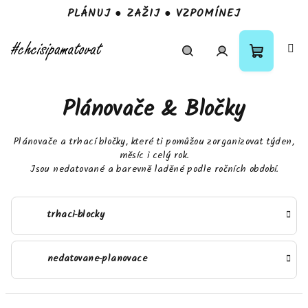
PLÁNUJ ● ZAŽIJ ● VZPOMÍNEJ
Přejít
na
obsah
Nákupní
Hledat
Přihlášení
Plánovače & Bločky
košík
Plánovače a trhací bločky, které ti pomůžou zorganizovat týden,
měsíc i celý rok.
Jsou nedatované a barevně laděné podle ročních období.
trhaci-blocky
nedatovane-planovace