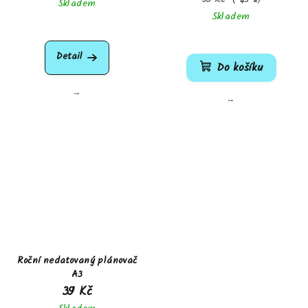
55 Kč
(–45 %)
Skladem
Skladem
Detail
Do košíku
...
...
Roční nedatovaný plánovač
A3
39 Kč