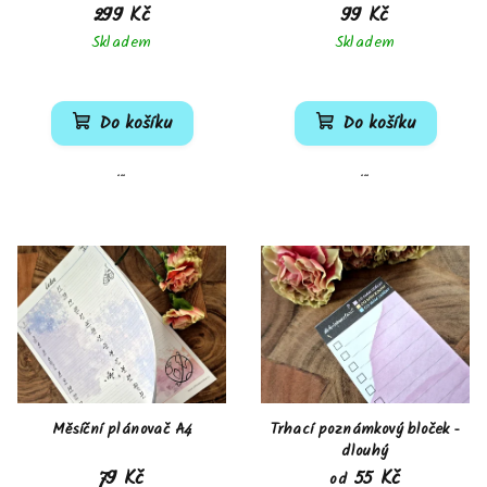
299 Kč
99 Kč
d
Skladem
Skladem
u
k
Průměrné
hodnocení
t
produktu
Do košíku
Do košíku
ů
je
5,0
...
...
z
5
hvězdiček.
Měsíční plánovač A4
Trhací poznámkový bloček -
dlouhý
79 Kč
55 Kč
od