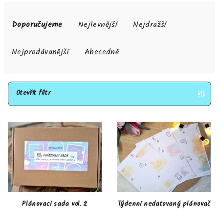
Ř
a
Doporučujeme
Nejlevnější
Nejdražší
z
e
Nejprodávanější
Abecedně
n
í
p
Otevřít filtr
r
V
o
ý
d
p
u
i
k
s
t
p
ů
r
Plánovací sada vol. 2
Týdenní nedatovaný plánovač
o