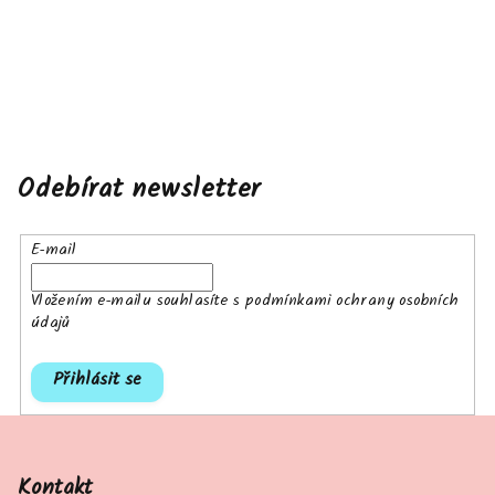
Odebírat newsletter
E-mail
Vložením e-mailu souhlasíte s
podmínkami ochrany osobních
údajů
Přihlásit se
Z
á
p
Kontakt