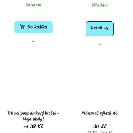
Skladem
Skladem
Průměrné
hodnocení
Do košíku
produktu
Detail
je
5,0
...
...
z
5
hvězdiček.
Trhací poznámkový bloček -
Plánovač výletů A6
Moje úkoly?
39 Kč
30 Kč
od