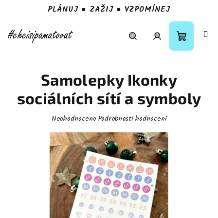
PLÁNUJ ● ZAŽIJ ● VZPOMÍNEJ
Přejít
na
obsah
Nákupní
Hledat
Přihlášení
Samolepky Ikonky
košík
sociálních sítí a symboly
Průměrné
Neohodnoceno
Podrobnosti hodnocení
hodnocení
produktu
je
0,0
z
5
hvězdiček.