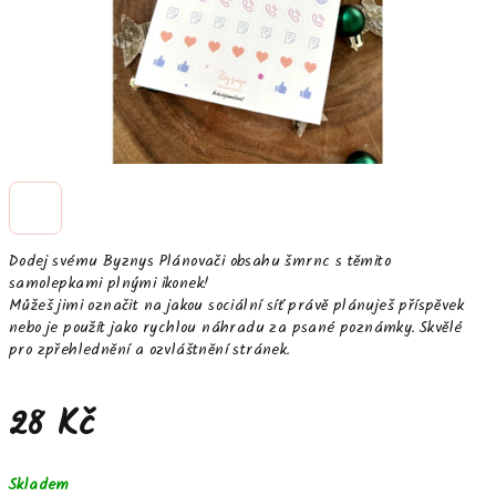
Dodej svému
Byznys Plánovači obsahu
šmrnc s těmito
samolepkami plnými ikonek!
Můžeš jimi označit na jakou sociální síť právě plánuješ příspěvek
nebo je použít jako rychlou náhradu za psané poznámky. Skvělé
pro zpřehlednění a ozvláštnění stránek.
28 Kč
Měrná
Skladem
cena: