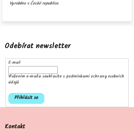
Vyroběno v České republice.
Odebírat newsletter
E-mail
Vložením e-mailu souhlasíte s
podmínkami ochrany osobních
údajů
Přihlásit se
Z
á
p
Kontakt