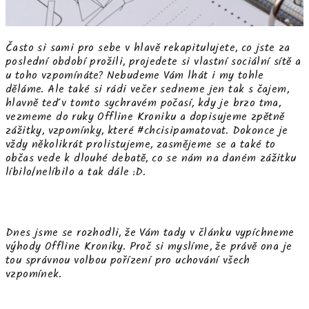
Často si sami pro sebe v hlavě rekapitulujete, co jste za
poslední období prožili, projedete si vlastní sociální sítě a
u toho vzpomínáte? Nebudeme Vám lhát i my tohle
děláme. Ale také si rádi večer sedneme jen tak s čajem,
hlavně teď v tomto sychravém počasí, kdy je brzo tma,
vezmeme do ruky Offline Kroniku a dopisujeme zpětně
zážitky, vzpomínky, které #chcisipamatovat. Dokonce je
vždy několikrát prolistujeme, zasmějeme se a také to
občas vede k dlouhé debatě, co se nám na daném zážitku
líbilo/nelíbilo a tak dále :D.
Dnes jsme se rozhodli, že Vám tady v článku vypíchneme
výhody Offline Kroniky. Proč si myslíme, že právě ona je
tou správnou volbou pořízení pro uchování všech
vzpomínek.