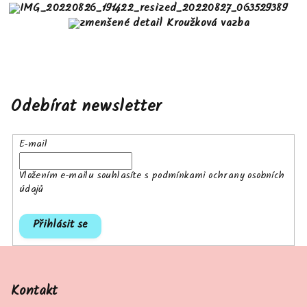
Odebírat newsletter
E-mail
Vložením e-mailu souhlasíte s
podmínkami ochrany osobních
údajů
Přihlásit se
Z
á
p
Kontakt