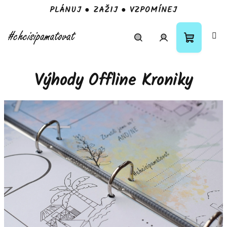
PLÁNUJ ● ZAŽIJ ● VZPOMÍNEJ
Přejít
na
obsah
Nákupní
Hledat
Přihlášení
Výhody Offline Kroniky
košík