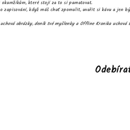
k okamžikům, které stojí za to si pamatovat.
 o zapisování, když máš chuť zpomalit, uvařit si kávu a jen bý
uchová obrázky, deník tvé myšlenky a Offline Kronika uchová t
Odebíra