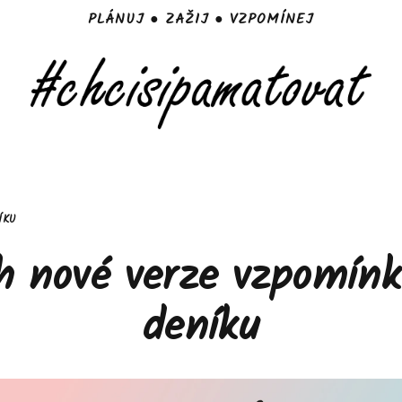
PLÁNUJ ● ZAŽIJ ● VZPOMÍNEJ
ÍKU
h nové verze vzpomín
deníku