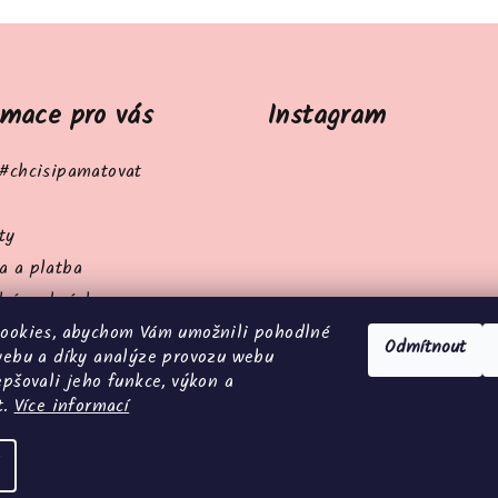
rmace pro vás
Instagram
 #chcisipamatovat
ty
a a platba
ní podmínky
cookies, abychom Vám umožnili pohodlné
ky ochrany osobních údajů
Odmítnout
webu a díky analýze provozu webu
try webu
epšovali jeho funkce, výkon a
bjednávka
t.
Více informací
Copyright 2026
#c