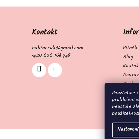
Z
á
Kontakt
Info
p
a
babinecuh
@
gmail.com
Příběh
t
+420 606 168 749
Blog
Kontak
í
Doprav
Obchod
Používáme 
Podmín
prohlížení 
Parame
neustále zl
Moje o
použitelnos
Nastavení