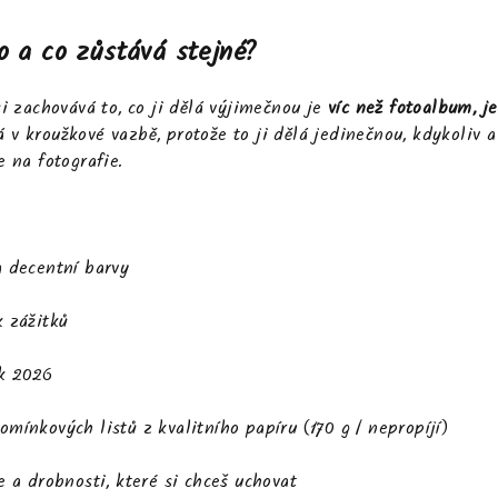
 a co zůstává stejné?
si zachovává to, co ji dělá výjimečnou je
víc než fotoalbum, j
 v kroužkové vazbě, protože to ji dělá jedinečnou, kdykoliv 
e na fotografie
.
a decentní barvy
k zážitků
ok 2026
omínkových listů z kvalitního papíru (170 g / nepropíjí)
e
a drobnosti, které si chceš uchovat