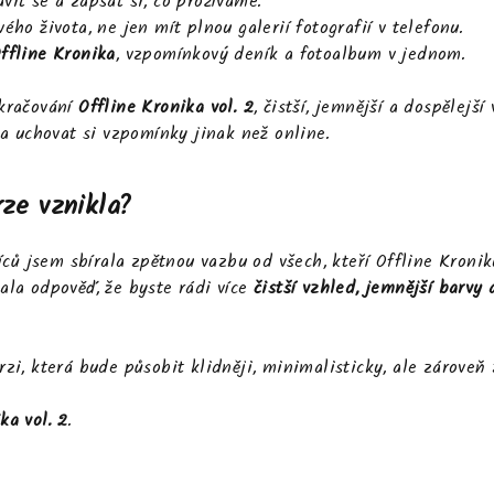
vit se a zapsat si, co prožíváme.
vého života, ne jen mít plnou galerií fotografií v telefonu.
ffline Kronika
, vzpomínkový deník a fotoalbum v jednom.
okračování
Offline Kronika vol. 2
, čistší, jemnější a dospělejší
t a uchovat si vzpomínky jinak než online.
rze vznikla?
ů jsem sbírala zpětnou vazbu od všech, kteří Offline Kroniku
vala odpověď, že byste rádi více
čistší vzhled, jemnější barvy 
rzi, která bude působit klidněji, minimalisticky, ale zároveň
ka vol. 2
.