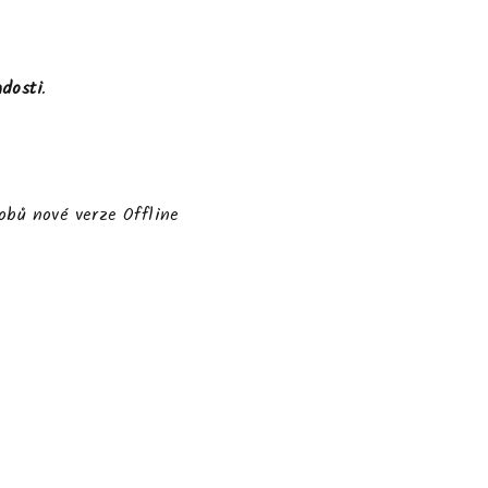
adosti
.
obů nové verze Offline