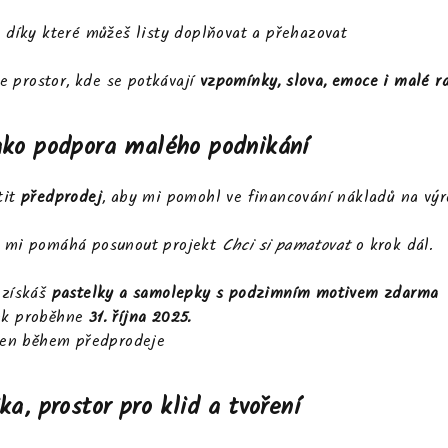
 díky které můžeš listy doplňovat a přehazovat
je prostor, kde se potkávají
vzpomínky, slova, emoce i malé r
ako podpora malého podnikání
tit
předprodej
, aby mi pomohl ve financování nákladů na výr
a mi pomáhá posunout projekt
Chci si pamatovat
o krok dál.
 získáš
pastelky a samolepky s podzimním motivem zdarma
ek proběhne
31. října 2025.
jen během předprodeje
ka, prostor pro klid a tvoření