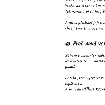
Vznikla z potřeby zasta
Vložit do stránek kus s
Tak vznikla před lety
O
A dnes přichází její p
chtějí tvořit, odpočíva
🌿 Proč nová ve
Během posledních měsíc
Nejčastějí se mi dostá
psaní.
Chtěla jsem vytvořit ve
myšlenka.
A je tady
Offline Kroni