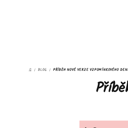
Přejít
na
obsah
/
BLOG
/
PŘÍBĚH NOVÉ VERZE VZPOMÍNKOVÉHO DEN
DOMŮ
Příbě