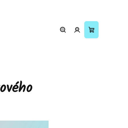
Hledat
Přihlášení
Nákupní
košík
kového