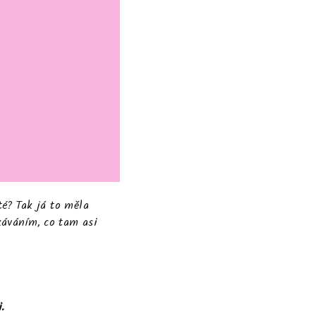
é? Tak já to měla
káváním, co tam asi
i
.