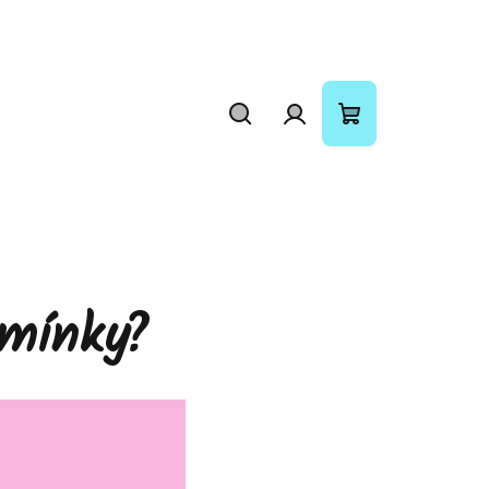
Hledat
Přihlášení
Nákupní
košík
omínky?