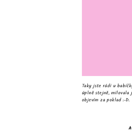
Taky jste rádi u babič
úplně stejně, milovala 
objevím za poklad :-D.
A