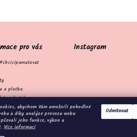
rmace pro vás
Instagram
 #chcisipamatovat
ty
a a platba
ní podmínky
cookies, abychom Vám umožnili pohodlné
ky ochrany osobních údajů
Odmítnout
webu a díky analýze provozu webu
try webu
epšovali jeho funkce, výkon a
bjednávka
t.
Více informací