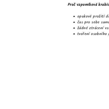
Proč vzpomíková krabi
opakové prožití d
čas pro sebe sa
žádné ztrácení v
tvoření osobního