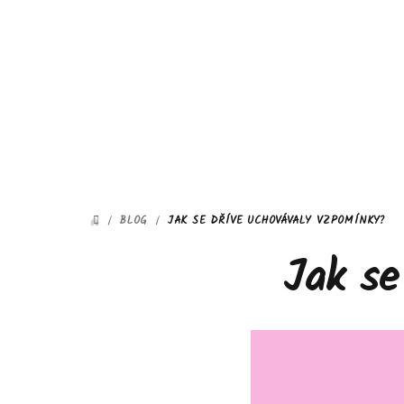
Přejít
na
obsah
/
BLOG
/
JAK SE DŘÍVE UCHOVÁVALY VZPOMÍNKY?
DOMŮ
Jak se