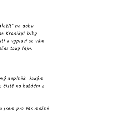
dložit" na dobu
ne Kroniky?
Díky
ti a vyplaví se vám
bčas taky fajn.
tový doplněk. Jakým
e čistě na každém z
la jsem pro Vás možné