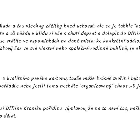
álada a čas všechny zážitky hned uchovat, ale co je takhle "o
to a až někdy v klidu si vše s chutí dopsat a dolepit do
Offli
se vrátíte ve vzpomínkách na dané místo, ke konkrétní událos
akový čas ve své vlastní nebo společné rodinné bublině, je o
 z kvalitního pevého kartonu, takže může krásně tvořit i by
pořádáte nebo jestli tomu necháte "organizovaný" chaos :-D j
 si
Offline Kroniku
pořídit s výmluvou, že na to není čas, naš
lo dělat.