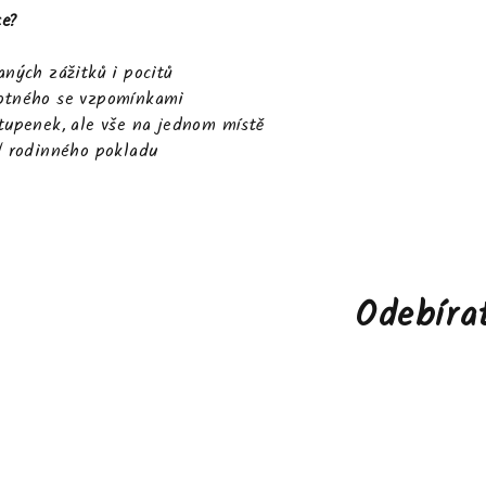
ce?
aných zážitků i pocitů
motného se vzpomínkami
stupenek, ale vše na jednom místě
 / rodinného pokladu
Odebíra